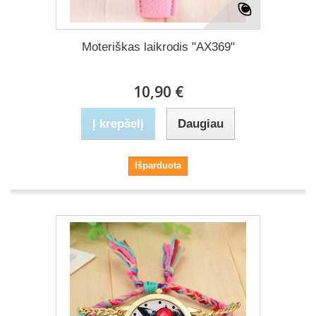
Moteriškas laikrodis "AX369"
10,90 €
Į krepšelį
Daugiau
Išparduota