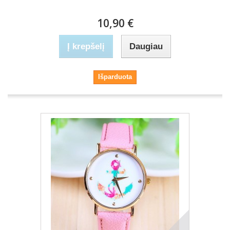
10,90 €
Į krepšelį
Daugiau
Išparduota