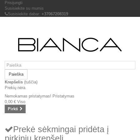
Prisijungti
Susisiekite su mumis
Susisiekite dabar:
+37067208319
Paieška
Krepšelis
(tuščia)
Prekių nėra
Nemokamas pristatymas!
Pristatymas
0,00 €
Viso
Pirkti
Prekė sėkmingai pridėta į
pirkinių krepšelį