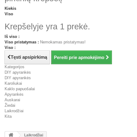
Kiekis
Viso
Krepšelyje yra 1 prekė.
Iš viso :
Viso pristatymas :
Nemokamas pristatymas!
Viso :
Tęsti apsipirkimą
Pereiti prie apmokėjimo
Kategorijos
DIY apyrankės
DIY apyrankės
Karoliukai
Kaklo papuošalai
Apyrankės
Auskarai
Žiedai
Laikrodžiai
Kita
Laikrodžiai