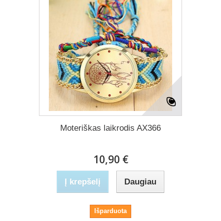
Moteriškas laikrodis AX366
10,90 €
Į krepšelį
Daugiau
Išparduota