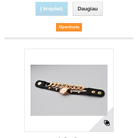
Į krepšelį
Daugiau
Išparduota