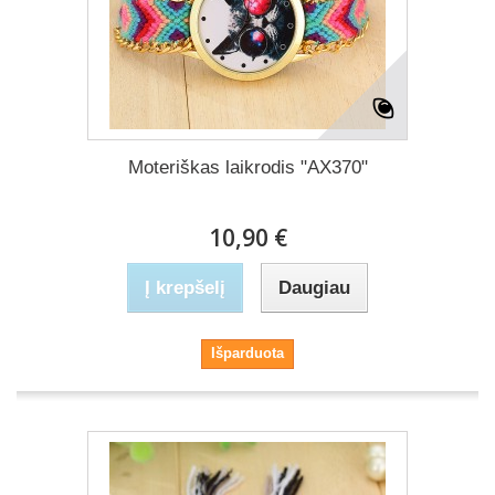
Moteriškas laikrodis "AX370"
10,90 €
Į krepšelį
Daugiau
Išparduota