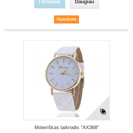
Į krepšelį
Daugiau
Išparduota
Moteriškas laikrodis "AX368"