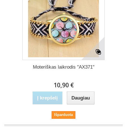
Moteriškas laikrodis "AX371"
10,90 €
Į krepšelį
Daugiau
Išparduota