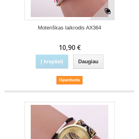
Moteriškas laikrodis AX364
10,90 €
Į krepšelį
Daugiau
Išparduota