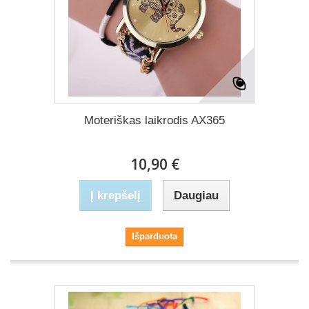
Moteriškas laikrodis AX365
10,90 €
Į krepšelį
Daugiau
Išparduota