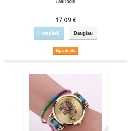
Laikrodis
17,09 €
Į krepšelį
Daugiau
Išparduota