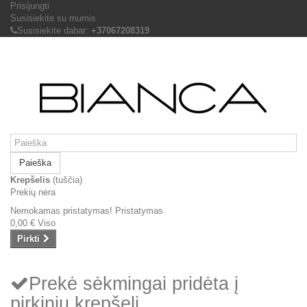
Prisijungti
Susisiekite su mumis
Susisiekite dabar:
+37067208319
Paieška
Krepšelis
(tuščia)
Prekių nėra
Nemokamas pristatymas!
Pristatymas
0,00 €
Viso
Pirkti
Prekė sėkmingai pridėta į
pirkinių krepšelį