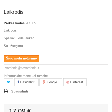
Laikrodis
Prekės kodas:
AX035
Laikrodis
Spalva: juoda, aukso
Su užsegimu
Šiuo metu neturime
Informuokite mane kai turėsite
Pasidalinti
Google+
Pinterest
Spausdinti
17,09 €