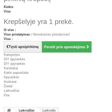
Kiekis
Viso
Krepšelyje yra 1 prekė.
Iš viso :
Viso pristatymas :
Nemokamas pristatymas!
Viso :
Tęsti apsipirkimą
Pereiti prie apmokėjimo
Kategorijos
DIY apyrankės
DIY apyrankės
Karoliukai
Kaklo papuošalai
Apyrankės
Auskarai
Žiedai
Laikrodžiai
Kita
Laikrodžiai
Laikrodis