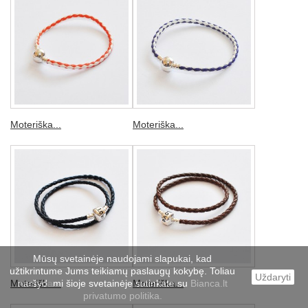
Moteriška...
Moteriška...
Mūsų svetainėje naudojami slapukai, kad
užtikrintume Jums teikiamų paslaugų kokybę. Toliau
Uždaryti
Moteriška...
naršydami šioje svetainėje sutinkate su
Moteriška...
Bianca.lt
privatumo politika.