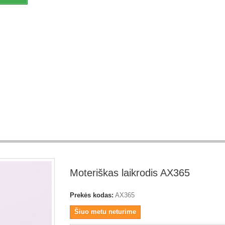
Moteriškas laikrodis AX365
Prekės kodas:
AX365
Šiuo metu neturime