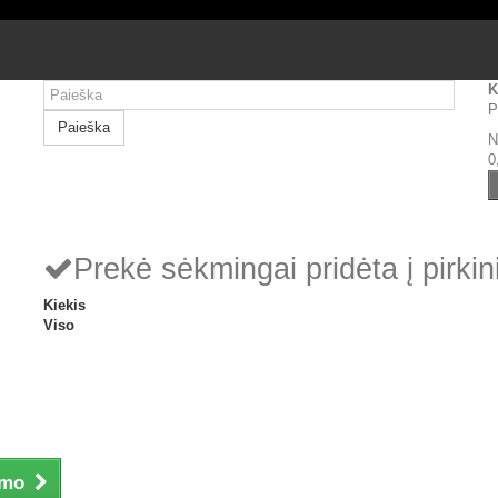
K
P
Paieška
N
0
Prekė sėkmingai pridėta į pirkin
Kiekis
Viso
imo