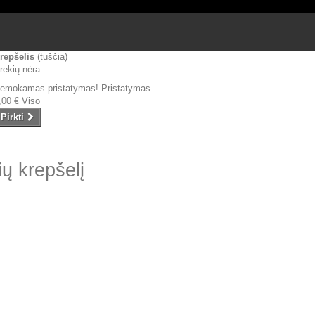
repšelis
(tuščia)
rekių nėra
emokamas pristatymas!
Pristatymas
,00 €
Viso
Pirkti
ių krepšelį