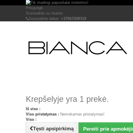
Prisijungti
Susisiekite su mumis
Susisiekite dabar:
+37067208319
Krepšelyje yra 1 prekė.
Iš viso :
Viso pristatymas :
Nemokamas pristatymas!
Viso :
Tęsti apsipirkimą
Pereiti prie apmokėj