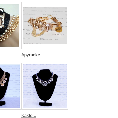
Apyrankė
Kaklo...