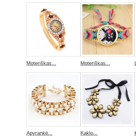
Moteriškas...
Moteriškas...
Apyrankė...
Kaklo...