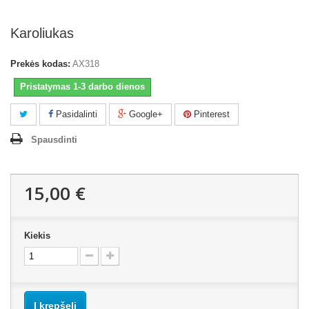
Karoliukas
Prekės kodas:
AX318
Pristatymas 1-3 darbo dienos
Pasidalinti
Google+
Pinterest
Spausdinti
15,00 €
Kiekis
Į krepšelį