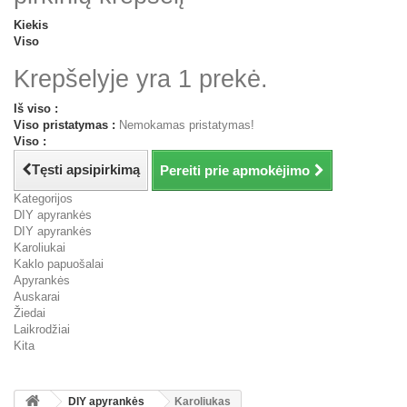
Kiekis
Viso
Krepšelyje yra 1 prekė.
Iš viso :
Viso pristatymas :
Nemokamas pristatymas!
Viso :
Tęsti apsipirkimą
Pereiti prie apmokėjimo
Kategorijos
DIY apyrankės
DIY apyrankės
Karoliukai
Kaklo papuošalai
Apyrankės
Auskarai
Žiedai
Laikrodžiai
Kita
DIY apyrankės
Karoliukas