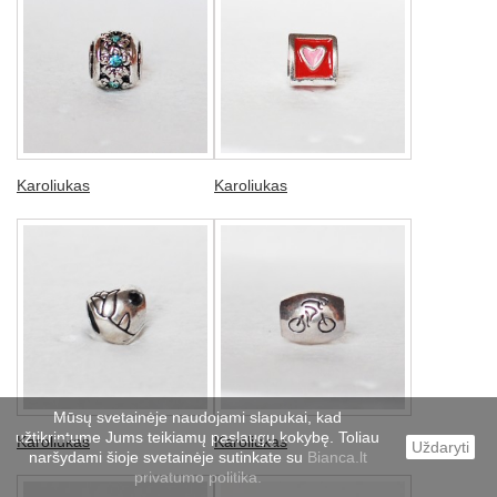
Karoliukas
Karoliukas
Mūsų svetainėje naudojami slapukai, kad
užtikrintume Jums teikiamų paslaugų kokybę. Toliau
Karoliukas
Karoliukas
Uždaryti
naršydami šioje svetainėje sutinkate su
Bianca.lt
privatumo politika.