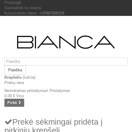
Prisijungti
Susisiekite su mumis
Susisiekite dabar:
+37067208319
Paieška
Krepšelis
(tuščia)
Prekių nėra
Nemokamas pristatymas!
Pristatymas
0,00 €
Viso
Pirkti
Prekė sėkmingai pridėta į
pirkinių krepšelį