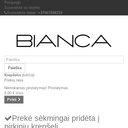
Prisijungti
Susisiekite su mumis
Susisiekite dabar:
+37067208319
Paieška
Krepšelis
(tuščia)
Prekių nėra
Nemokamas pristatymas!
Pristatymas
0,00 €
Viso
Pirkti
Prekė sėkmingai pridėta į
pirkinių krepšelį