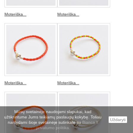
Moteriška...
Moteriška...
Moteriška...
Moteriška...
Mūsų svetainėje naudojami slapukai, kad
užtikrintume Jums teikiamų paslaugų kokybę. Toliau
Uždaryti
naršydami šioje svetainėje sutinkate su
Bianca.lt
privatumo politika.