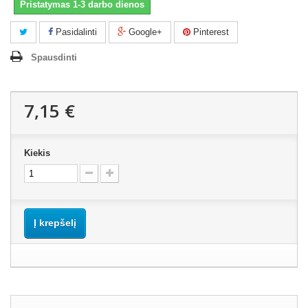
Pristatymas 1-3 darbo dienos
Pasidalinti
Google+
Pinterest
Spausdinti
7,15 €
Kiekis
Į krepšelį