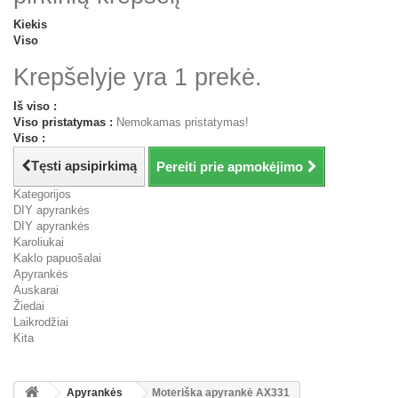
Kiekis
Viso
Krepšelyje yra 1 prekė.
Iš viso :
Viso pristatymas :
Nemokamas pristatymas!
Viso :
Tęsti apsipirkimą
Pereiti prie apmokėjimo
Kategorijos
DIY apyrankės
DIY apyrankės
Karoliukai
Kaklo papuošalai
Apyrankės
Auskarai
Žiedai
Laikrodžiai
Kita
Apyrankės
Moteriška apyrankė AX331