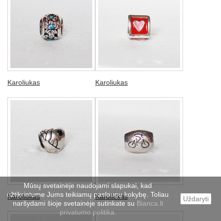
Karoliukas
Karoliukas
Mūsų svetainėje naudojami slapukai, kad
užtikrintume Jums teikiamų paslaugų kokybę. Toliau
Karoliukas
Karoliukas
Uždaryti
naršydami šioje svetainėje sutinkate su
Bianca.lt
privatumo politika.